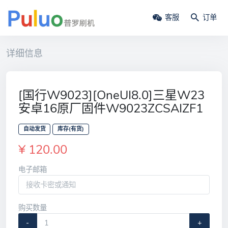
客服
订单
详细信息
[国行W9023][OneUI8.0]三星W23
安卓16原厂固件W9023ZCSAIZF1
自动发货
库存(有货)
¥ 120.00
电子邮箱
购买数量
-
+