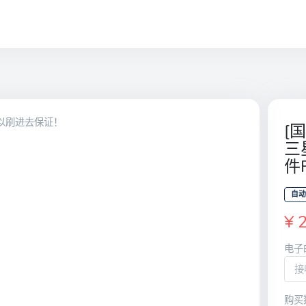
可以刷进去保证！
[国
三
件F
自动
¥ 
电子
购买