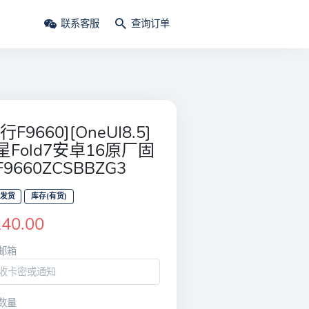
联系客服
查询订单
行F9660][OneUI8.5]
星Fold7安卓16原厂固
9660ZCSBBZG3
发货
库存(有货)
240.00
邮箱
数量